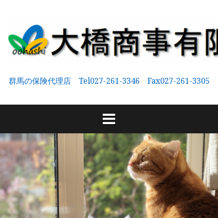
コ
ン
テ
ン
ツ
へ
群馬の保険代理店 Tel027-261-3346 Fax027-261-3305
ス
キ
ッ
プ