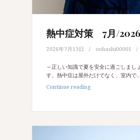
熱中症対策 7月/202
2026年7月13日
oohashi00001
～正しい知識で夏を安全に過ごしましょ
す。熱中症は屋外だけでなく、室内で
熱
Continue reading
中
症
対
策
7
月/2026