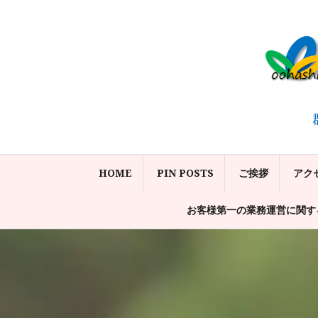
コ
ン
テ
ン
ツ
へ
ス
キ
ッ
HOME
PIN POSTS
ご挨拶
アク
プ
お客様第一の業務運営に関す