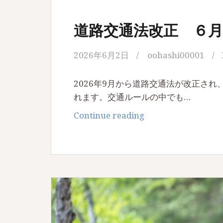
道路交通法改正 ６月/
2026年6月2日
oohashi00001
2026年9月から道路交通法が改正され
れます。交通ルールの中でも…
道
Continue reading
路
交
通
法
改
正
６
月/2026