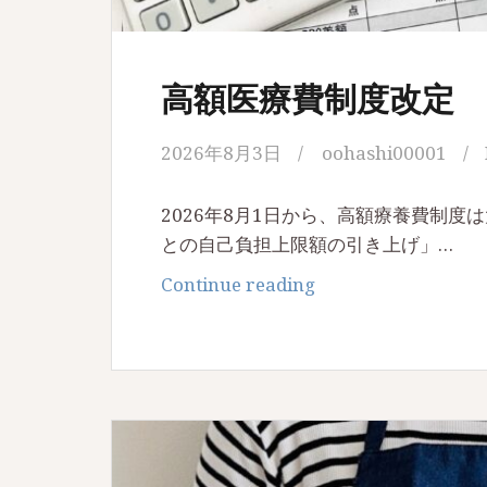
高額医療費制度改定 8月
2026年8月3日
oohashi00001
2026年8月1日から、高額療養費制
との自己負担上限額の引き上げ」…
高
Continue reading
額
医
療
費
制
度