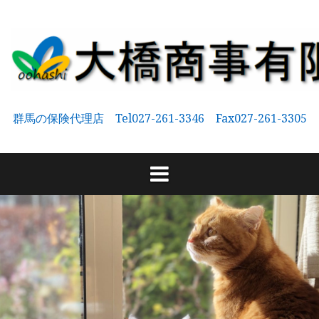
コ
ン
テ
ン
ツ
へ
群馬の保険代理店 Tel027-261-3346 Fax027-261-3305
ス
キ
ッ
プ