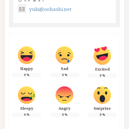
yuki@oohashi.net
Happy
Sad
Excited
0
%
0
%
0
%
Sleepy
Angry
Surprise
0
%
0
%
0
%