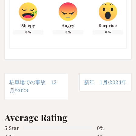
Sleepy
Angry
Surprise
0
%
0
%
0
%
投
駐車場での事故 12
新年 1月/2024年
稿
月/2023
ナ
ビ
Average Rating
ゲ
5 Star
0%
ー