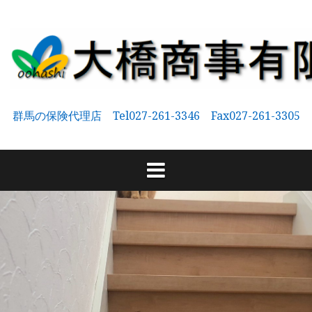
コ
ン
テ
ン
ツ
へ
群馬の保険代理店 Tel027-261-3346 Fax027-261-3305
ス
キ
ッ
プ