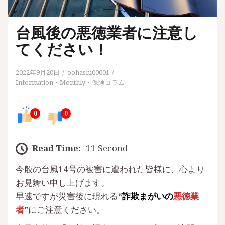
台風後の悪徳業者に注意し
てください！
2022年9月20日
oohashi00001
Information
・
Monthly
・
保険コラム
0
0
Read Time:
11 Second
今般の台風14号の被害に遭われた皆様に、心より
お見舞い申し上げます。
早速ですが災害後に現れる
“
詐欺まがいの
悪徳業
者
”
にご注意ください。