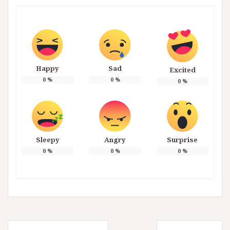
Happy
Sad
Excited
0
%
0
%
0
%
Sleepy
Angry
Surprise
0
%
0
%
0
%
投