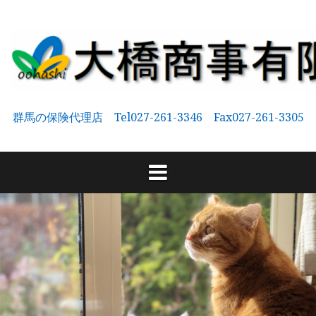
コ
ン
テ
ン
ツ
へ
群馬の保険代理店 Tel027-261-3346 Fax027-261-3305
ス
キ
ッ
プ