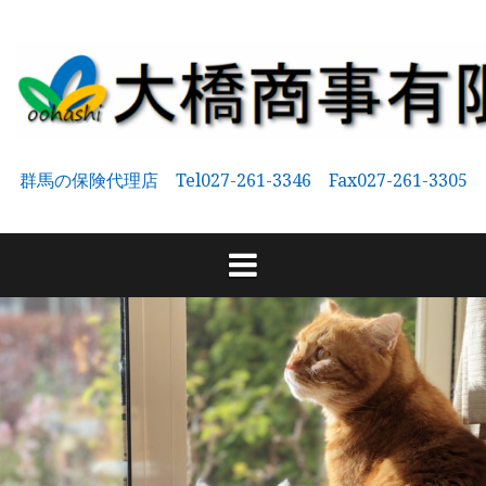
コ
ン
テ
ン
ツ
へ
群馬の保険代理店 Tel027-261-3346 Fax027-261-3305
ス
キ
ッ
プ