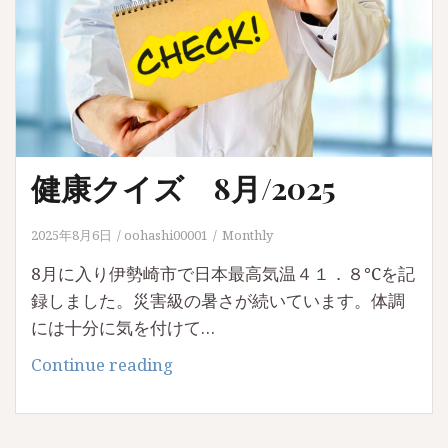
健康クイズ 8月/2025
2025年8月6日
oohashi00001
Monthly
8月に入り伊勢崎市で日本最高気温４１．８℃を記
録しました。災害級の暑さが続いています。体調
には十分に気を付けて…
健
Continue reading
康
ク
イ