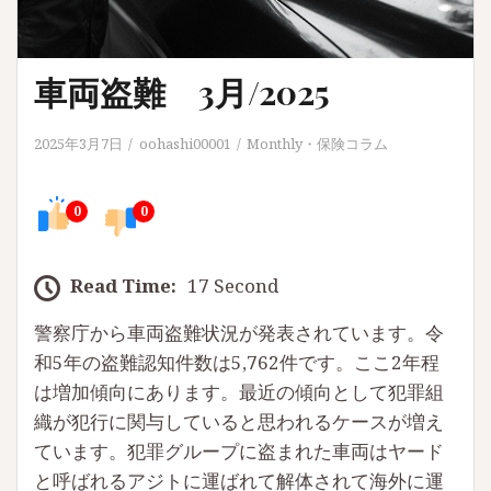
車両盗難 3月/2025
2025年3月7日
oohashi00001
Monthly
・
保険コラム
0
0
Read Time:
17 Second
警察庁から車両盗難状況が発表されています。令
和5年の盗難認知件数は5,762件です。ここ2年程
は増加傾向にあります。最近の傾向として犯罪組
織が犯行に関与していると思われるケースが増え
ています。犯罪グループに盗まれた車両はヤード
と呼ばれるアジトに運ばれて解体されて海外に運