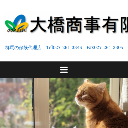
コ
ン
テ
ン
ツ
へ
群馬の保険代理店 Tel027-261-3346 Fax027-261-3305
ス
キ
ッ
プ