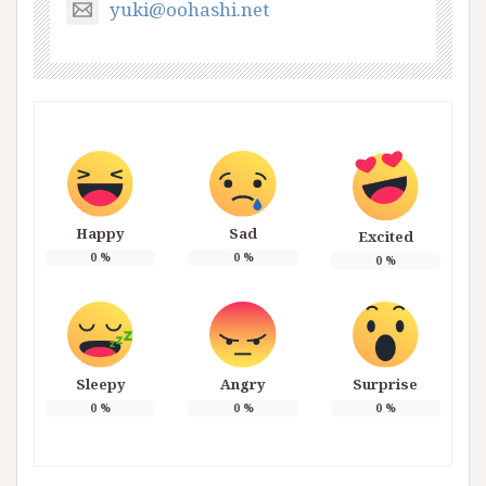
yuki@oohashi.net
Happy
Sad
Excited
0
%
0
%
0
%
Sleepy
Angry
Surprise
0
%
0
%
0
%