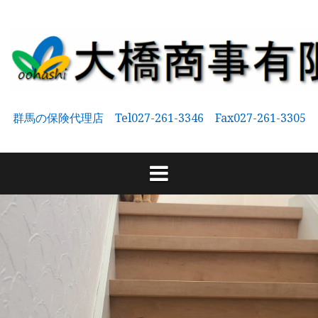
コ
ン
テ
ン
ツ
へ
群馬の保険代理店 Tel027-261-3346 Fax027-261-3305
ス
キ
ッ
プ